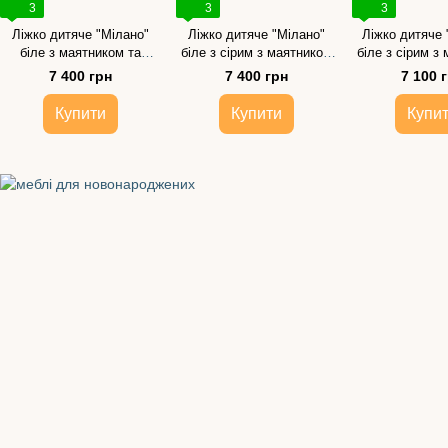
3
3
3
Ліжко дитяче "Мілано"
Ліжко дитяче "Мілано"
Ліжко дитяче 
біле з маятником та
біле з сірим з маятником
біле з сірим з
опускною боковиною
та опускною боковиною
та рухомою б
7 400 грн
7 400 грн
7 100 
Купити
Купити
Купи