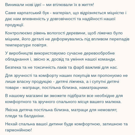
Виникали нові ідеї – ми втілювали їх в життя!
Саме карпатський бук - матеріал, що відрізняється міцністю і
дає нам впевненість у довговічності та надійності нашої
продукції.
Контролюємо рівень вологості деревини, щоб ліжечко було
міцним, його деталі не деформувались під впливом перепадів
температури повітря.
У виробництві використовуємо сучасне деревообробне
обладнання і, звісно ж, досвід та уміння нашої команди.
Безпека та не токсичність лаків та фарб важливі для нас.
Для зручності та комфорту наших покупців ми пропонуємо не
лише власну продукцію - дитячі ліжчека, а і супутні дитячі
товари - матраци, постільна білизна, наматрацники.
В нашому магазині ви зможете підібрати все необхідне для
комфортного та зручного спального місця вашего малюка.
Якісна дитяча постільна білизна, матраци для немовлят,
пледи та балдахіни.
Нехай спальна вашої дитини буде комфортною, затишною та
гармонійною!