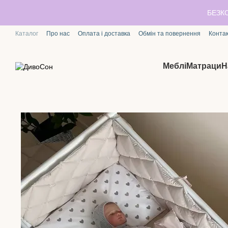
Перейти до основного контенту
БЕЗК
Каталог
Про нас
Оплата і доставка
Обмін та повернення
Конта
Меблі
Матраци
Н