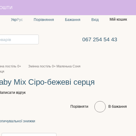
ПОШТИ
Мій кошик
Порівняння
Укр
Рус
Бажання
Вхід
067 254 54 43
нна постіль 0+
Змінна постіль 0+ Маленька Соня
рця
aby Mix Сіро-бежеві серця
аписати відгук
Порівняти
В бажання
опичувальної знижки