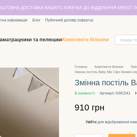
ОШТОВНА ДОСТАВКА ВАШЕГО ЛІЖЕЧКА ДО ВІДДІЛЕННЯ MEEST 
ктна інформація
Блог
Публічний договір (оферта)
аматрацники та пелюшки
Комплекти білизни
Головна
Комплекти білизни
Змі
Змінна постіль Baby Mix Сіро-бежеві се
Змінна постіль B
В наявності
Артикул: 0391541
Н
910 грн
Увійти
для відображення нак
%