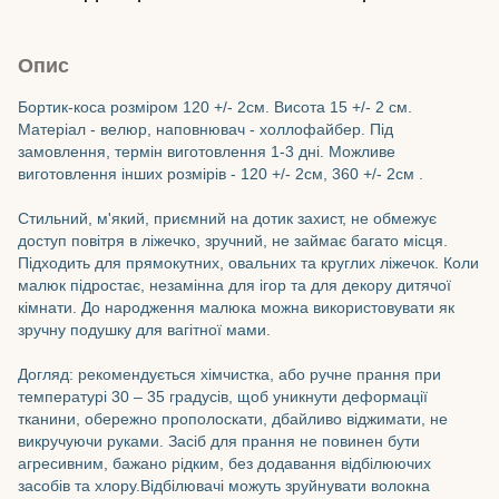
Опис
Бортик-коса розміром 120 +/- 2см. Висота 15 +/- 2 см.
Матеріал - велюр, наповнювач - холлофайбер. Під
замовлення, термін виготовлення 1-3 дні. Можливе
виготовлення інших розмірів - 120 +/- 2см, 360 +/- 2см .
Стильний, м'який, приємний на дотик захист, не обмежує
доступ повітря в ліжечко, зручний, не займає багато місця.
Підходить для прямокутних, овальних та круглих ліжечок. Коли
малюк підростає, незамінна для ігор та для декору дитячої
кімнати. До народження малюка можна використовувати як
зручну подушку для вагітної мами.
Догляд: рекомендується хімчистка, або ручне прання при
температурі 30 – 35 градусів, щоб уникнути деформації
тканини, обережно прополоскати, дбайливо віджимати, не
викручуючи руками. Засіб для прання не повинен бути
агресивним, бажано рідким, без додавання відбілюючих
засобів та хлору.Відбілювачі можуть зруйнувати волокна