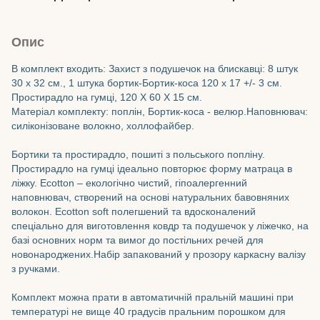
Опис
В комплект входить: Захист з подушечок на блискавці: 8 штук
30 х 32 см., 1 штука бортик-Бортик-коса 120 х 17 +/- 3 см.
Простирадло на гумці, 120 Х 60 Х 15 см.
Матеріал комплекту: поплін, Бортик-коса - велюр.Наповнювач:
силіконізоване волокно, холлофайбер.
Бортики та простирадло, пошиті з польського попліну.
Простирадло на гумці ідеально повторює форму матраца в
ліжку. Ecotton – екологічно чистий, гіпоалергенний
наповнювач, створений на основі натуральних бавовняних
волокон. Ecotton soft полегшений та вдосконалений
спеціально для виготовлення ковдр та подушечок у ліжечко, на
базі основних норм та вимог до постільних речей для
новонароджених.Набір запакований у прозору каркасну валізу
з ручками.
Комплект можна прати в автоматичній пральній машині при
температурі не вище 40 градусів пральним порошком для