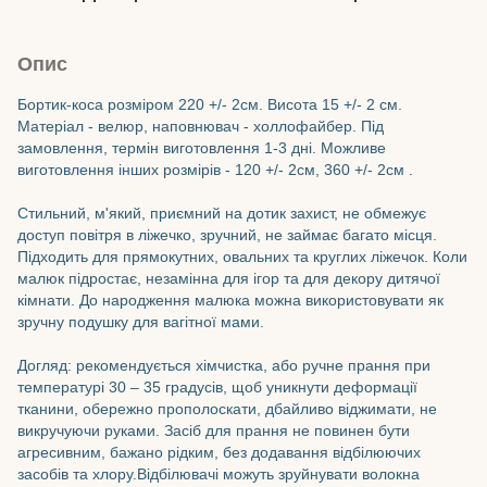
Опис
Бортик-коса розміром 220 +/- 2см. Висота 15 +/- 2 см.
Матеріал - велюр, наповнювач - холлофайбер. Під
замовлення, термін виготовлення 1-3 дні. Можливе
виготовлення інших розмірів - 120 +/- 2см, 360 +/- 2см .
Стильний, м'який, приємний на дотик захист, не обмежує
доступ повітря в ліжечко, зручний, не займає багато місця.
Підходить для прямокутних, овальних та круглих ліжечок. Коли
малюк підростає, незамінна для ігор та для декору дитячої
кімнати. До народження малюка можна використовувати як
зручну подушку для вагітної мами.
Догляд: рекомендується хімчистка, або ручне прання при
температурі 30 – 35 градусів, щоб уникнути деформації
тканини, обережно прополоскати, дбайливо віджимати, не
викручуючи руками. Засіб для прання не повинен бути
агресивним, бажано рідким, без додавання відбілюючих
засобів та хлору.Відбілювачі можуть зруйнувати волокна