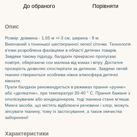
До обраного
Порівняти
Опис
Розмір: довжина - 1,65 м +/-3 см, ширина - 9 м.
Виконаний з тоненької шестигранної легкої сіточки. Технологія
в'язки розроблена фахівцями в області дитячих товарів.
Завдяки такому підходу, балдахін прекрасно пропускає
повітря, оберігаючи сон малюка від комах і вітру. Достатня
прозорість дозволяє спостерігати за дитиною. Завдяки легкій
тканині створюється особлива ніжна атмосфера дитячої
кімнати.
Прати балдахін рекомендується в режимах прання «ручне»
або «делікатне», при температурі 30-40 ° C. Прання бажане з
ополіскувачем або кондиціонером, тоді тканина стане м'якше.
Миючі засоби, що містять відбілюючі речовини і хлор, можуть
зіпсувати тканину, тому їх застосування, а також хімчистка
заборонені!
Характеристики