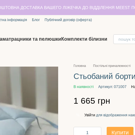
ОШТОВНА ДОСТАВКА ВАШЕГО ЛІЖЕЧКА ДО ВІДДІЛЕННЯ MEEST 
ктна інформація
Блог
Публічний договір (оферта)
аматрацники та пелюшки
Комплекти білизни
Головна
Постільні приналежності
Стьобаний борти
В наявності
Артикул: 071007
На
1 665 грн
Увійти
для відображення нак
%
Купити