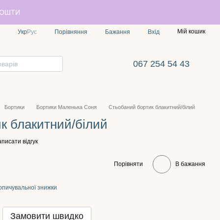
ПОШТИ
Мій кошик
Порівняння
Укр
Рус
Бажання
Вхід
067 254 54 43
Бортики
Бортики Маленька Соня
Стьобаний бортик блакитний/білий
к блакитний/білий
писати відгук
Порівняти
В бажання
опичувальної знижки
Замовити швидко