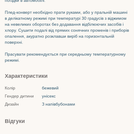
поїздки в автомобілі.
Плед-конверт необхідно прати руками, або у пральній машині
в делікатному режимі при температурі 30 градусів з віджимом
на невеликих оборотах без додавання відбілюючих засобів і
хлору. Сушити подалі від прямих сонячних променів і приборів
опалення, акуратно розклавши виріб на горизонтальній
поверхні.
Прасувати рекомендується при середньому температурному
режимі.
Характеристики
Колір
бежевий
Гендер дитини
унісекс
Дизайн
З напівбубонами
Відгуки