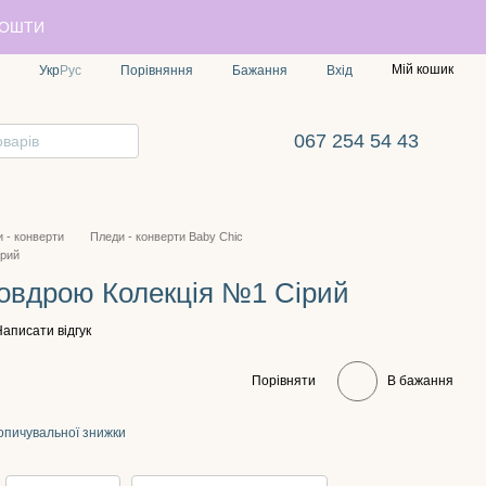
ПОШТИ
Мій кошик
Порівняння
Укр
Рус
Бажання
Вхід
067 254 54 43
 - конверти
Пледи - конверти Baby Chic
ірий
ковдрою Колекція №1 Сірий
аписати відгук
Порівняти
В бажання
опичувальної знижки