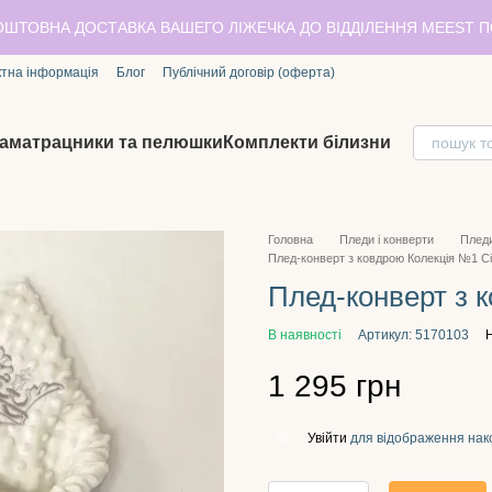
ОШТОВНА ДОСТАВКА ВАШЕГО ЛІЖЕЧКА ДО ВІДДІЛЕННЯ MEEST 
ктна інформація
Блог
Публічний договір (оферта)
аматрацники та пелюшки
Комплекти білизни
Головна
Пледи і конверти
Пледи
Плед-конверт з ковдрою Колекція №1 С
Плед-конверт з 
В наявності
Артикул: 5170103
Н
1 295 грн
Увійти
для відображення нак
%