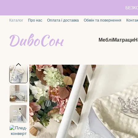
Перейти до основного контенту
БЕЗК
Каталог
Про нас
Оплата і доставка
Обмін та повернення
Конта
Меблі
Матраци
Н