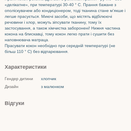
«делікатне», при температурі 30-40 ° C. Прання бажане з
ополіскувачем або кондиціонером, тоді тканина стане м'якше і
легше прасується. Миючі засоби, що містять відбілюючі
речовини і хлор, можуть зіпсувати тканину, тому їх
застосування, а також хімчистка заборонені! Нижня частина
кокона на блискавці, тому кокон легко прати і сушити без
наповнювача матраца.
Прасувати кокон необхідно при середній температурі (не
більш 110 ° C) без відпарювання.
Характеристики
Гендер дитини
хлопчик
Дизайн
з малюнком
Відгуки