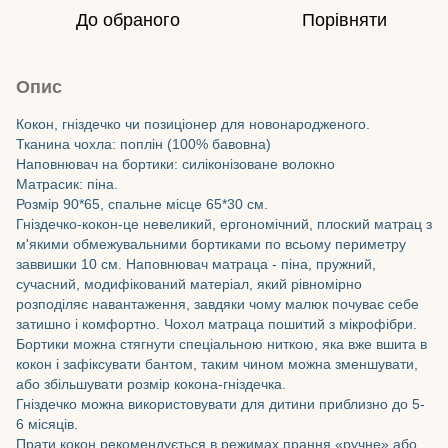
До обраного
Порівняти
Опис
Кокон, гніздечко чи позиціонер для новонародженого.
Тканина чохла: поплін (100% бавовна)
Наповнювач на бортики: силіконізоване волокно
Матрасик: піна.
Розмір 90*65, спальне місце 65*30 см.
Гніздечко-кокон-це невеликий, ергономічний, плоский матрац з
м'якими обмежувальними бортиками по всьому периметру
заввишки 10 см. Наповнювач матраца - піна, пружний,
сучасний, модифікований матеріал, який рівномірно
розподіляє навантаження, завдяки чому малюк почуває себе
затишно і комфортно. Чохол матраца пошитий з мікрофібри.
Бортики можна стягнути спеціальною ниткою, яка вже вшита в
кокон і зафіксувати бантом, таким чином можна зменшувати,
або збільшувати розмір кокона-гніздечка.
Гніздечко можна використовувати для дитини приблизно до 5-
6 місяців.
Прати кокон рекомендується в режимах прання «ручне» або