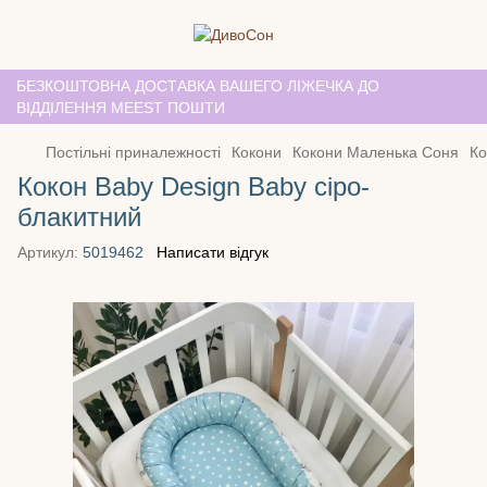
БЕЗКОШТОВНА ДОСТАВКА ВАШЕГО ЛІЖЕЧКА ДО
ВІДДІЛЕННЯ MEEST ПОШТИ
Постільні приналежності
Кокони
Кокони Маленька Соня
Ко
Кокон Baby Design Baby сіро-
блакитний
Артикул:
5019462
Написати відгук