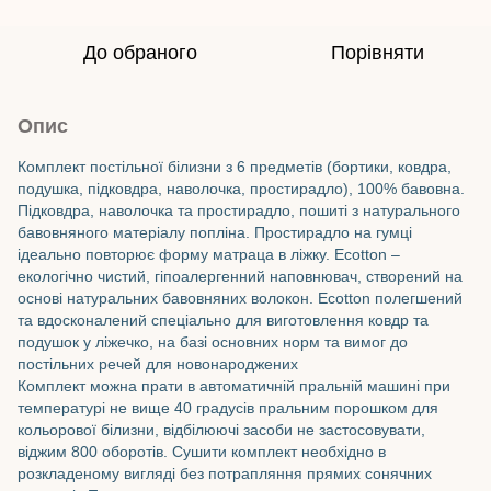
До обраного
Порівняти
Опис
Комплект постільної білизни з 6 предметів (бортики, ковдра,
подушка, підковдра, наволочка, простирадло), 100% бавовна.
Підковдра, наволочка та простирадло, пошиті з натурального
бавовняного матеріалу попліна. Простирадло на гумці
ідеально повторює форму матраца в ліжку. Ecotton –
екологічно чистий, гіпоалергенний наповнювач, створений на
основі натуральних бавовняних волокон. Ecotton полегшений
та вдосконалений спеціально для виготовлення ковдр та
подушок у ліжечко, на базі основних норм та вимог до
постільних речей для новонароджених
Комплект можна прати в автоматичній пральній машині при
температурі не вище 40 градусів пральним порошком для
кольорової білизни, відбілюючі засоби не застосовувати,
віджим 800 оборотів. Сушити комплект необхідно в
розкладеному вигляді без потрапляння прямих сонячних