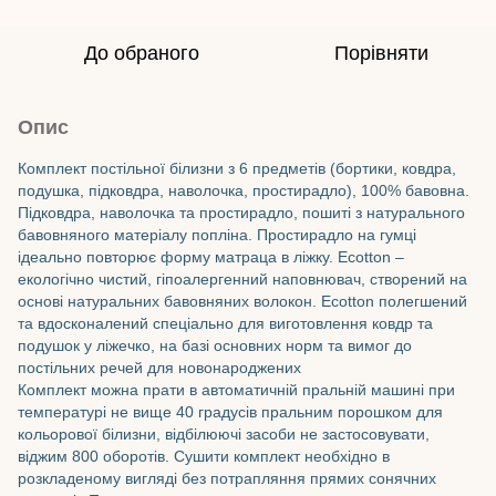
До обраного
Порівняти
Опис
Комплект постільної білизни з 6 предметів (бортики, ковдра,
подушка, підковдра, наволочка, простирадло), 100% бавовна.
Підковдра, наволочка та простирадло, пошиті з натурального
бавовняного матеріалу попліна. Простирадло на гумці
ідеально повторює форму матраца в ліжку. Ecotton –
екологічно чистий, гіпоалергенний наповнювач, створений на
основі натуральних бавовняних волокон. Ecotton полегшений
та вдосконалений спеціально для виготовлення ковдр та
подушок у ліжечко, на базі основних норм та вимог до
постільних речей для новонароджених
Комплект можна прати в автоматичній пральній машині при
температурі не вище 40 градусів пральним порошком для
кольорової білизни, відбілюючі засоби не застосовувати,
віджим 800 оборотів. Сушити комплект необхідно в
розкладеному вигляді без потрапляння прямих сонячних