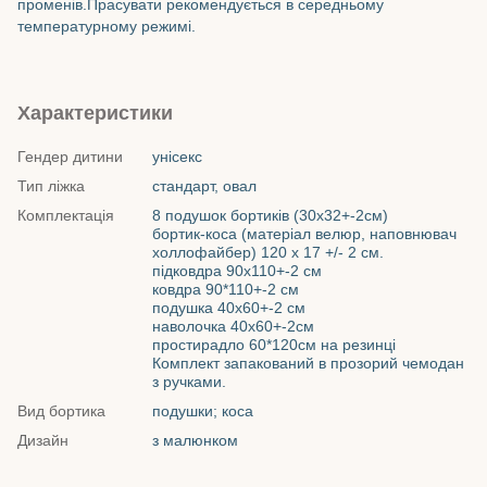
променів.Прасувати рекомендується в середньому
температурному режимі.
Характеристики
Гендер дитини
унісекс
Тип ліжка
стандарт, овал
Комплектація
8 подушок бортиків (30х32+-2см)
бортик-коса (матеріал велюр, наповнювач
холлофайбер) 120 х 17 +/- 2 см.
підковдра 90х110+-2 см
ковдра 90*110+-2 см
подушка 40х60+-2 см
наволочка 40х60+-2см
простирадло 60*120см на резинці
Комплект запакований в прозорий чемодан
з ручками.
Вид бортика
подушки; коса
Дизайн
з малюнком