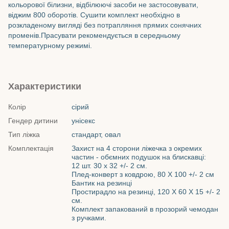
кольорової білизни, відбілюючі засоби не застосовувати,
віджим 800 оборотів. Сушити комплект необхідно в
розкладеному вигляді без потрапляння прямих сонячних
променів.Прасувати рекомендується в середньому
температурному режимі.
Характеристики
Колір
сірий
Гендер дитини
унісекс
Тип ліжка
стандарт, овал
Комплектація
Захист на 4 сторони ліжечка з окремих
частин - обємних подушок на блискавці:
12 шт. 30 х 32 +/- 2 см.
Плед-конверт з ковдрою, 80 Х 100 +/- 2 см
Бантик на резинці
Простирадло на резинці, 120 Х 60 Х 15 +/- 2
см.
Комплект запакований в прозорий чемодан
з ручками.