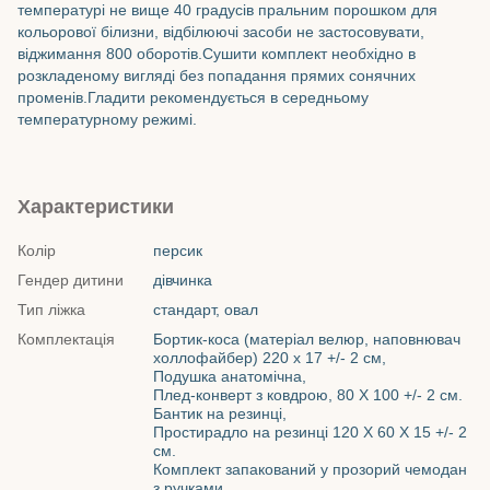
температурі не вище 40 градусів пральним порошком для
кольорової білизни, відбілюючі засоби не застосовувати,
віджимання 800 оборотів.Сушити комплект необхідно в
розкладеному вигляді без попадання прямих сонячних
променів.Гладити рекомендується в середньому
температурному режимі.
Характеристики
Колір
персик
Гендер дитини
дівчинка
Тип ліжка
стандарт, овал
Комплектація
Бортик-коса (матеріал велюр, наповнювач
холлофайбер) 220 х 17 +/- 2 см,
Подушка анатомічна,
Плед-конверт з ковдрою, 80 Х 100 +/- 2 см.
Бантик на резинці,
Простирадло на резинці 120 Х 60 Х 15 +/- 2
см.
Комплект запакований у прозорий чемодан
з ручками.