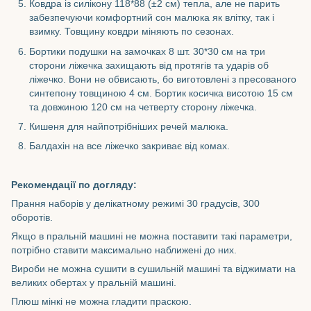
Ковдра із силікону 118*88 (±2 см) тепла, але не парить
забезпечуючи комфортний сон малюка як влітку, так і
взимку. Товщину ковдри міняють по сезонах.
Бортики подушки на замочках 8 шт. 30*30 см на три
сторони ліжечка захищають від протягів та ударів об
ліжечко. Вони не обвисають, бо виготовлені з пресованого
синтепону товщиною 4 см. Бортик косичка висотою 15 см
та довжиною 120 см на четверту сторону ліжечка.
Кишеня для найпотрібніших речей малюка.
Балдахін на все ліжечко закриває від комах.
Рекомендації по догляду:
Прання наборів у делікатному режимі 30 градусів, 300
оборотів.
Якщо в пральній машині не можна поставити такі параметри,
потрібно ставити максимально наближені до них.
Вироби не можна сушити в сушильній машині та віджимати на
великих обертах у пральній машині.
Плюш мінкі не можна гладити праскою.