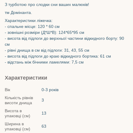
З турботою про слодки сни ваших малюків!
тм Домінанта.
Характеристики ліжечка:
- спальне місце: 120 * 60 см
- зовнішні розміри (Д*Ш*В): 124*65*95 см
- висота від підлоги до верхньої частини відкидного борту: 90
см
- рівні днища в см від підлоги: 31, 43, 55 см
- висота від підлоги до краю відкидного бортика: 61 см
- відстань між бічними ламелями: 7,5 см
Характеристики
Вік
0-3 років
Кількість рівнів
3
висоти днища
Висота в
13
упаковці (см)
Ширина в
63
упаковці (см)