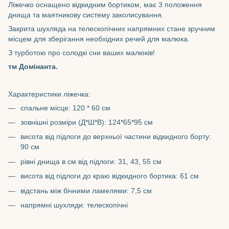
Ліжечко оснащено відкидним бортиком, має 3 положення
днища та маятникову систему заколисування.
Закрита шухляда на телескопічних напрямних стане зручним
місцем для зберігання необхідних речей для малюка.
З турботою про солодкі сни ваших малюків!
тм Домінанта.
Характеристики ліжечка:
спальне місце: 120 * 60 см
зовнішні розміри (Д*Ш*В): 124*65*95 см
висота від підлоги до верхньої частини відкидного борту:
90 см
рівні днища в см від підлоги: 31, 43, 55 см
висота від підлоги до краю відкидного бортика: 61 см
відстань між бічними ламелями: 7,5 см
напрямні шухляди: телескопічні