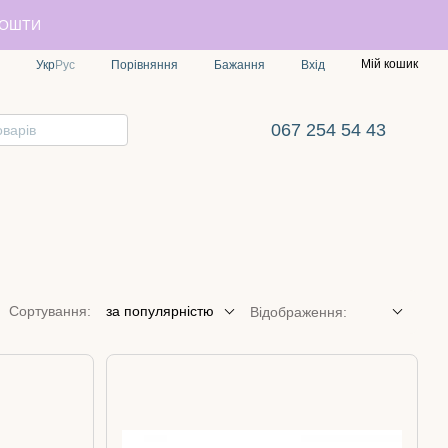
ПОШТИ
Мій кошик
Порівняння
Укр
Рус
Бажання
Вхід
067 254 54 43
Сортування:
за популярністю
Відображення: