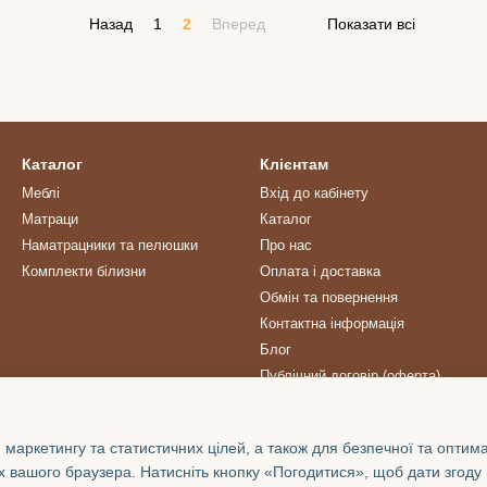
Назад
1
2
Вперед
Показати всі
Каталог
Клієнтам
Меблі
Вхід до кабінету
Матраци
Каталог
Наматрацники та пелюшки
Про нас
Комплекти білизни
Оплата і доставка
Обмін та повернення
Контактна інформація
Блог
Публічний договір (оферта)
Ми в соцмережах
 маркетингу та статистичних цілей, а також для безпечної та оптим
х вашого браузера. Натисніть кнопку «Погодитися», щоб дати згоду