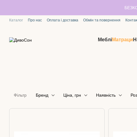
Перейти до основного контенту
БЕЗК
Каталог
Про нас
Оплата і доставка
Обмін та повернення
Конта
Меблі
Матраци
Н
Фільтр
Бренд
Ціна, грн
Наявність
Роз