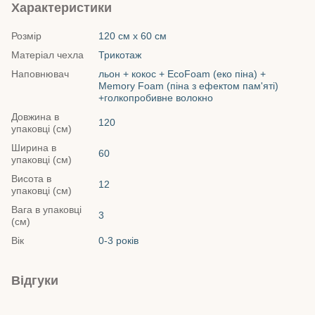
Характеристики
Розмір
120 см х 60 см
Матеріал чехла
Трикотаж
Наповнювач
льон + кокос + EcoFoam (еко піна) +
Memory Foam (піна з ефектом пам'яті)
+голкопробивне волокно
Довжина в
120
упаковці (см)
Ширина в
60
упаковці (см)
Висота в
12
упаковці (см)
Вага в упаковці
3
(см)
Вік
0-3 років
Відгуки