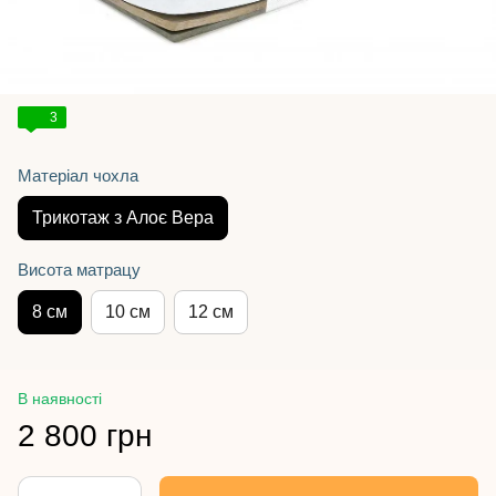
3
Матеріал чохла
Трикотаж з Алоє Вера
Висота матрацу
8 см
10 см
12 см
В наявності
2 800 грн