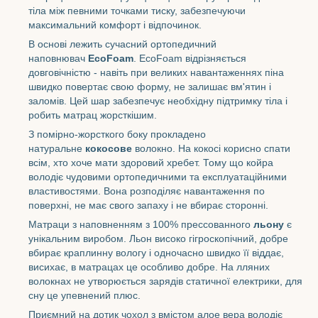
тіла між певними точками тиску, забезпечуючи
максимальний комфорт і відпочинок.
В основі лежить сучасний ортопедичний
наповнювач
EcoFoam
. EcoFoam відрізняється
довговічністю - навіть при великих навантаженнях піна
швидко повертає свою форму, не залишає вм'ятин і
заломів. Цей шар забезпечує необхідну підтримку тіла і
робить матрац жорсткішим.
З помірно-жорсткого боку прокладено
натуральне
кокосове
волокно. На кокосі корисно спати
всім, хто хоче мати здоровий хребет. Тому що койра
володіє чудовими ортопедичними та експлуатаційними
властивостями. Вона розподіляє навантаження по
поверхні, не має свого запаху і не вбирає сторонні.
Матраци з наповненням з 100% преcсованного
льону
є
унікальним виробом. Льон високо гігроскопічний, добре
вбирає краплинну вологу і одночасно швидко її віддає,
висихає, в матрацах це особливо добре. На лляних
волокнах не утворюється зарядів статичної електрики, для
сну це упевнений плюс.
Приємний на дотик чохол з вмістом алое вера володіє