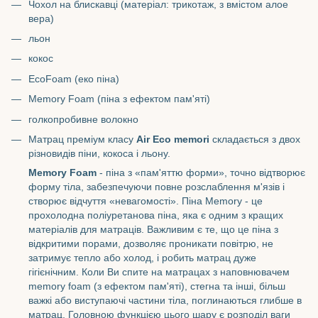
Чохол на блискавці (матеріал: трикотаж, з вмістом алое
вера)
льон
кокос
EcoFoam (еко піна)
Memory Foam (піна з ефектом пам'яті)
голкопробивне волокно
Матрац преміум класу
Air Eco memori
складається з двох
різновидів піни, кокоса і льону.
Memory Foam
- піна з «пам'яттю форми», точно відтворює
форму тіла, забезпечуючи повне розслаблення м'язів і
створює відчуття «невагомості». Піна Memory - це
прохолодна поліуретанова піна, яка є одним з кращих
матеріалів для матраців. Важливим є те, що це піна з
відкритими порами, дозволяє проникати повітрю, не
затримує тепло або холод, і робить матрац дуже
гігієнічним. Коли Ви спите на матрацах з наповнювачем
memory foam (з ефектом пам'яті), стегна та інші, більш
важкі або виступаючі частини тіла, поглинаються глибше в
матрац. Головною функцією цього шару є розподіл ваги