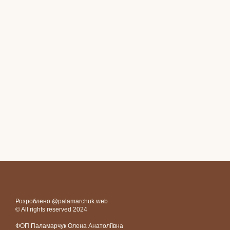
Розроблено @palamarchuk.web
© All rights reserved 2024
ФОП Паламарчук Олена Анатоліївна