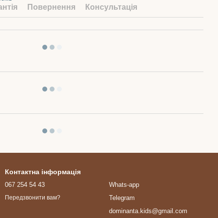
антія
Повернення
Консультація
Контактна інформація
067 254 54 43
Whats-app
Telegram
Передзвонити вам?
dominanta.kids@gmail.com