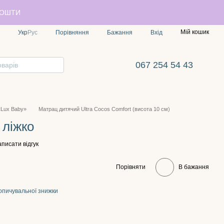
ПОШТИ
Мій кошик
Порівняння
Укр
Рус
Бажання
Вхід
067 254 54 43
Lux Baby»
Матрац дитячий Ultra Cocos Comfort (висота 10 см)
 ліжко
писати відгук
Порівняти
В бажання
опичувальної знижки