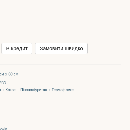
В кредит
Замовити швидко
см х 60 см
ард
 + Кокос + Пінополіуритан + Термофлекс
років