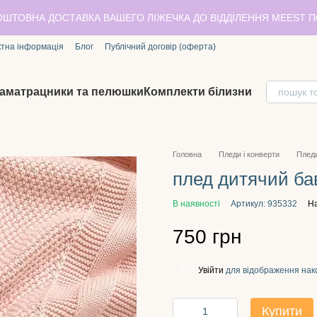
ОШТОВНА ДОСТАВКА ВАШЕГО ЛІЖЕЧКА ДО ВІДДІЛЕННЯ MEEST 
ктна інформація
Блог
Публічний договір (оферта)
аматрацники та пелюшки
Комплекти білизни
Головна
Пледи і конверти
Пледи
плед дитячий ба
В наявності
Артикул: 935332
На
750 грн
Увійти
для відображення нак
%
Купити