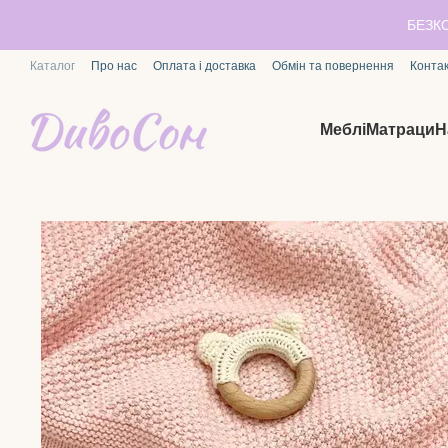
Перейти до основного контенту
БЕЗК
Каталог
Про нас
Оплата і доставка
Обмін та повернення
Конта
Меблі
Матраци
Н