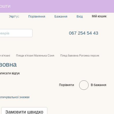
ПОШТИ
Мій кошик
Порівняння
Укр
Рус
Бажання
Вхід
067 254 54 43
 в'язані
Пледи в'язані Маленька Соня
Плед бавовна Рогожка персик
вовна
писати відгук
Порівняти
В бажання
опичувальної знижки
Замовити швидко