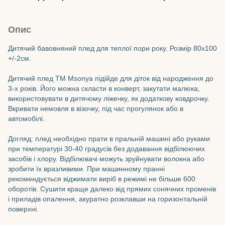
Опис
Дитячий бавовняний плед для теплої пори року. Розмір 80х100
+/-2см.
Дитячий плед TM Msonya підійде для діток від народження до
3-х років. Його можна скласти в конверт, закутати малюка,
використовувати в дитячому ліжечку, як додаткову ковдрочку.
Вкривати немовля в візочку, під час прогулянок або в
автомобілі.
Догляд: плед необхідно прати в пральній машині або руками
при температурі 30-40 градусів без додавання відбілюючих
засобів і хлору. Відбілювачі можуть зруйнувати волокна або
зробити їх вразливими. При машинному пранні
рекомендується віджимати виріб в режимі не більше 600
оборотів. Сушити краще далеко від прямих сонячних променів
і приладів опалення, акуратно розклавши на горизонтальній
поверхні.