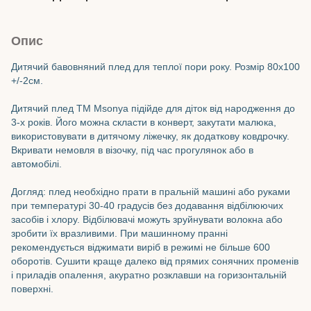
Опис
Дитячий бавовняний плед для теплої пори року. Розмір 80х100
+/-2см.
Дитячий плед TM Msonya підійде для діток від народження до
3-х років. Його можна скласти в конверт, закутати малюка,
використовувати в дитячому ліжечку, як додаткову ковдрочку.
Вкривати немовля в візочку, під час прогулянок або в
автомобілі.
Догляд: плед необхідно прати в пральній машині або руками
при температурі 30-40 градусів без додавання відбілюючих
засобів і хлору. Відбілювачі можуть зруйнувати волокна або
зробити їх вразливими. При машинному пранні
рекомендується віджимати виріб в режимі не більше 600
оборотів. Сушити краще далеко від прямих сонячних променів
і приладів опалення, акуратно розклавши на горизонтальній
поверхні.