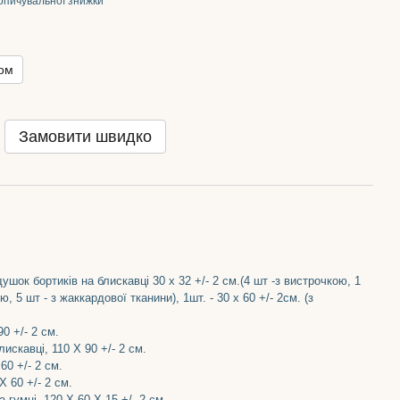
опичувальної знижки
ном
Замовити швидко
ушок бортиків на блискавці 30 х 32 +/- 2 см.(4 шт -з вистрочкою, 1
ю, 5 шт - з жаккардової тканини), 1шт. - 30 х 60 +/- 2см. (з
0 +/- 2 см.
искавці, 110 Х 90 +/- 2 см.
60 +/- 2 см.
Х 60 +/- 2 см.
 гумці, 120 Х 60 Х 15 +/- 2 см.