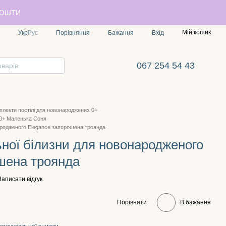
ПОШТИ
Мій кошик
Порівняння
Укр
Рус
Бажання
Вхід
067 254 54 43
плекти постілі для новонароджених 0+
 0+ Маленька Соня
ародженого Elegance запорошена троянда
ьної білизни для новонародженого
шена троянда
аписати відгук
Порівняти
В бажання