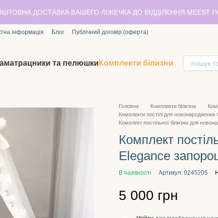
ОШТОВНА ДОСТАВКА ВАШЕГО ЛІЖЕЧКА ДО ВІДДІЛЕННЯ MEEST 
ктна інформація
Блог
Публічний договір (оферта)
аматрацники та пелюшки
Комплекти білизни
Головна
Комплекти білизни
Ком
Комплекти постілі для новонароджених
Комплект постільної білизни для новон
Комплект постіл
Elegance запоро
В наявності
Артикул: 0245205
Н
5 000 грн