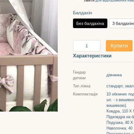
Увійти
для відображення нак
%
Балдахін
Без балдахіна
З балдахі
Купити
Характеристики
Гендер
дівчинка
дитини
Тип ліжка
стандарт, овал
Комплектація
10 обємних под
шт. - з вишивко
вишивкою).
Ковдра, 110 Х 9
Підковдра на бл
Подушка, 40 Х 
Наволочка, 40 
Простирадло на