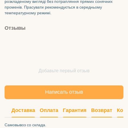
розкладеному вигляді без потрапляння прямих сонячних
променів. Прасувати рекомендується в середньому
температурному режимі.
Отзывы
Добавьте первый отзыв
Написать отзыв
Доставка
Оплата
Гарантия
Возврат
Кон
Самовывоз со склада.