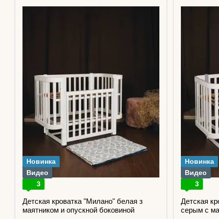
Новинка
Новинка
Видео
Видео
3
3
Детская кроватка "Милано" белая з
Детская кр
маятником и опускной боковиной
серым с ма
боковиной