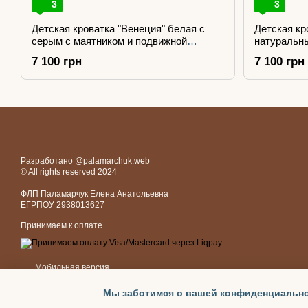
3
3
Детская кроватка "Венеция" белая с
Детская кр
серым с маятником и подвижной
натуральны
боковиной
боковиной
7 100 грн
7 100 грн
Разработано @palamarchuk.web
© All rights reserved 2024
ФЛП Паламарчук Елена Анатольевна
ЕГРПОУ 2938013627
Принимаем к оплате
Мобильная версия
Мы заботимся о вашей конфиденциальн