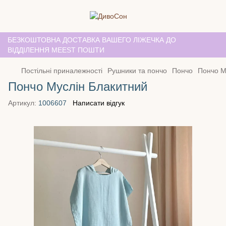
БЕЗКОШТОВНА ДОСТАВКА ВАШЕГО ЛІЖЕЧКА ДО
ВІДДІЛЕННЯ MEEST ПОШТИ
Постільні приналежності
Рушники та пончо
Пончо
Пончо М
Пончо Муслін Блакитний
Артикул:
1006607
Написати відгук