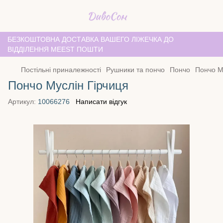
БЕЗКОШТОВНА ДОСТАВКА ВАШЕГО ЛІЖЕЧКА ДО
ВІДДІЛЕННЯ MEEST ПОШТИ
Постільні приналежності
Рушники та пончо
Пончо
Пончо М
Пончо Муслін Гірчиця
Артикул:
10066276
Написати відгук