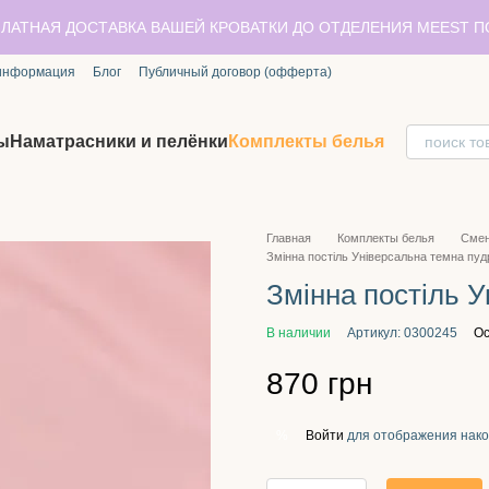
ЛАТНАЯ ДОСТАВКА ВАШЕЙ КРОВАТКИ ДО ОТДЕЛЕНИЯ MEEST 
 информация
Блог
Публичный договор (офферта)
ы
Наматрасники и пелёнки
Комплекты белья
Главная
Комплекты белья
Смен
Змінна постіль Універсальна темна пуд
Змінна постіль 
В наличии
Артикул: 0300245
Ос
870 грн
Войти
для отображения нако
%