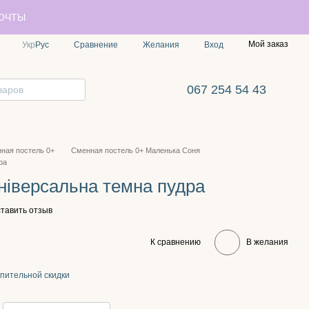
ПОЧТЫ
Мой заказ
Сравнение
Укр
Рус
Желания
Вход
067 254 54 43
ная постель 0+
Сменная постель 0+ Маленька Соня
ра
Універсальна темна пудра
тавить отзыв
К сравнению
В желания
пительной скидки