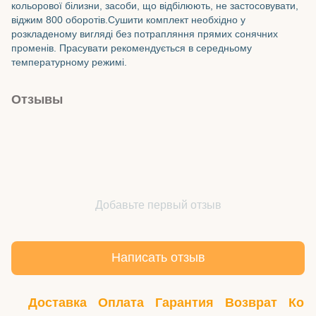
кольорової білизни, засоби, що відбілюють, не застосовувати,
віджим 800 оборотів.Сушити комплект необхідно у
розкладеному вигляді без потрапляння прямих сонячних
променів. Прасувати рекомендується в середньому
температурному режимі.
Отзывы
Добавьте первый отзыв
Написать отзыв
Доставка
Оплата
Гарантия
Возврат
Кон