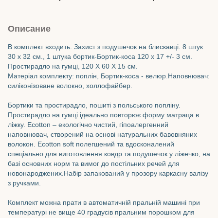
Описание
В комплект входить: Захист з подушечок на блискавці: 8 штук
30 х 32 см., 1 штука бортик-Бортик-коса 120 х 17 +/- 3 см.
Простирадло на гумці, 120 Х 60 Х 15 см.
Матеріал комплекту: поплін, Бортик-коса - велюр.Наповнювач:
силіконізоване волокно, холлофайбер.
Бортики та простирадло, пошиті з польського попліну.
Простирадло на гумці ідеально повторює форму матраца в
ліжку. Ecotton – екологічно чистий, гіпоалергенний
наповнювач, створений на основі натуральних бавовняних
волокон. Ecotton soft полегшений та вдосконалений
спеціально для виготовлення ковдр та подушечок у ліжечко, на
базі основних норм та вимог до постільних речей для
новонароджених.Набір запакований у прозору каркасну валізу
з ручками.
Комплект можна прати в автоматичній пральній машині при
температурі не вище 40 градусів пральним порошком для