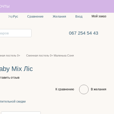
ПОЧТЫ
Мой заказ
Сравнение
Укр
Рус
Желания
Вход
067 254 54 43
ная постель 0+
Сменная постель 0+ Маленька Соня
aby Mix Ліс
тавить отзыв
К сравнению
В желания
пительной скидки