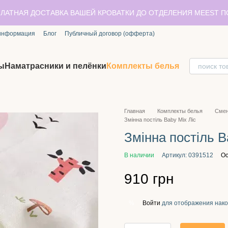
ЛАТНАЯ ДОСТАВКА ВАШЕЙ КРОВАТКИ ДО ОТДЕЛЕНИЯ MEEST 
 информация
Блог
Публичный договор (офферта)
ы
Наматрасники и пелёнки
Комплекты белья
Главная
Комплекты белья
Смен
Змінна постіль Baby Mix Ліс
Змінна постіль B
В наличии
Артикул: 0391512
Ос
910 грн
Войти
для отображения нако
%