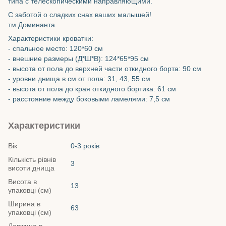
типа с телескопическими направляющими.
С заботой о сладких снах ваших малышей!
тм Доминанта.
Характеристики кроватки:
- спальное место: 120*60 см
- внешние размеры (Д*Ш*В): 124*65*95 см
- высота от пола до верхней части откидного борта: 90 см
- уровни днища в см от пола: 31, 43, 55 см
- высота от пола до края откидного бортика: 61 см
- расстояние между боковыми ламелями: 7,5 см
Характеристики
Вік
0-3 років
Кількість рівнів
3
висоти днища
Висота в
13
упаковці (см)
Ширина в
63
упаковці (см)
Довжина в