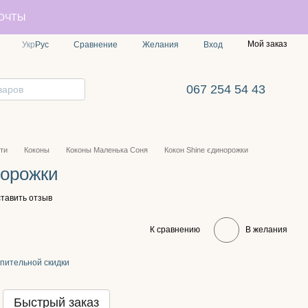
ПОЧТЫ
Мой заказ
Сравнение
Укр
Рус
Желания
Вход
067 254 54 43
ти
Коконы
Коконы Маленька Соня
Кокон Shine єдинорожки
норожки
тавить отзыв
К сравнению
В желания
пительной скидки
Быстрый заказ