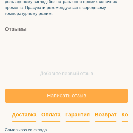
розкладеному вигляді без потрапляння прямих сонячних
променів. Прасувати рекомендується в середньому
температурному режимі.
Отзывы
Добавьте первый отзыв
Написать отзыв
Доставка
Оплата
Гарантия
Возврат
Кон
Самовывоз со склада.