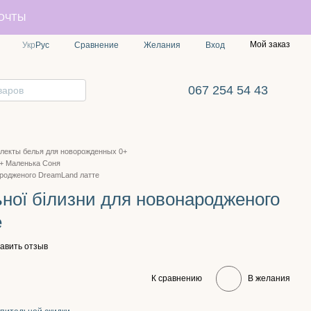
ПОЧТЫ
Мой заказ
Сравнение
Укр
Рус
Желания
Вход
067 254 54 43
лекты белья для новорожденных 0+
+ Маленька Соня
ародженого DreamLand латте
ьної білизни для новонародженого
е
авить отзыв
К сравнению
В желания