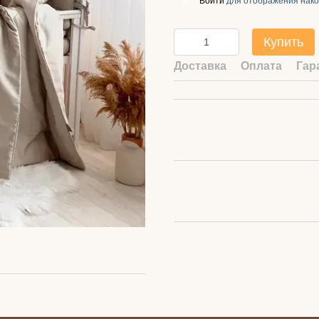
Войти
для отображения нако
%
Купить
Доставка
Оплата
Гар