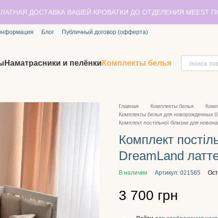
ЛАТНАЯ ДОСТАВКА ВАШЕЙ КРОВАТКИ ДО ОТДЕЛЕНИЯ MEEST 
 информация
Блог
Публичный договор (офферта)
ы
Наматрасники и пелёнки
Комплекты белья
Главная
Комплекты белья
Комп
Комплекты белья для новорожденных 0
Комплект постільної білизни для новон
Комплект постіл
DreamLand латт
В наличии
Артикул: 021565
Ост
3 700 грн