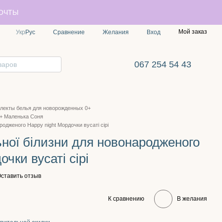
ПОЧТЫ
Мой заказ
Сравнение
Укр
Рус
Желания
Вход
067 254 54 43
лекты белья для новорожденных 0+
+ Маленька Соня
родженого Happy night Мордочки вусаті сірі
ьної білизни для новонародженого
чки вусаті сірі
ставить отзыв
К сравнению
В желания