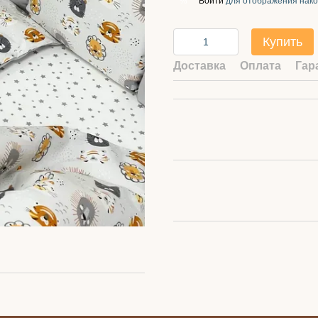
Войти
для отображения нако
%
Купить
Доставка
Оплата
Гар