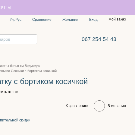
ПОЧТЫ
Мой заказ
Сравнение
Укр
Рус
Желания
Вход
067 254 54 43
лекты белья тм Ведмедик
енькие Слоники с бортиком косичкой
тку с бортиком косичкой
вить отзыв
К сравнению
В желания
пительной скидки