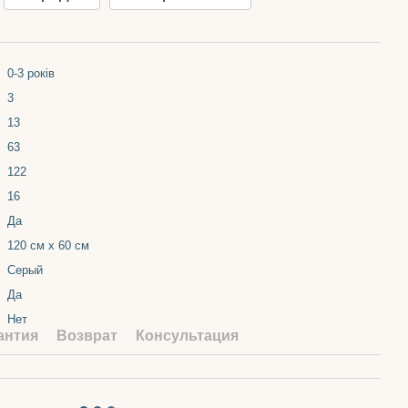
0-3 років
3
13
63
122
16
Да
120 см х 60 см
Серый
Да
Нет
антия
Возврат
Консультация