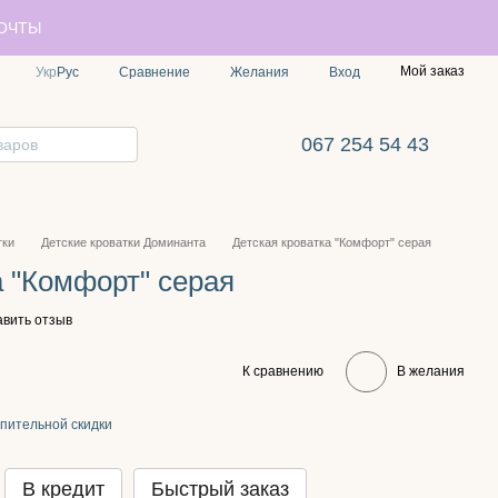
ПОЧТЫ
Мой заказ
Сравнение
Укр
Рус
Желания
Вход
067 254 54 43
тки
Детские кроватки Доминанта
Детская кроватка "Комфорт" серая
а "Комфорт" серая
авить отзыв
К сравнению
В желания
пительной скидки
В кредит
Быстрый заказ