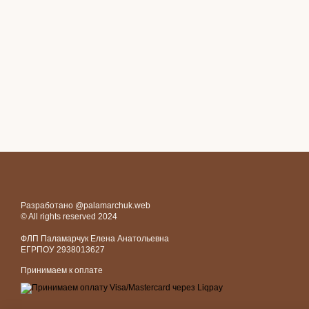
Разработано @palamarchuk.web
© All rights reserved 2024
ФЛП Паламарчук Елена Анатольевна
ЕГРПОУ 2938013627
Принимаем к оплате