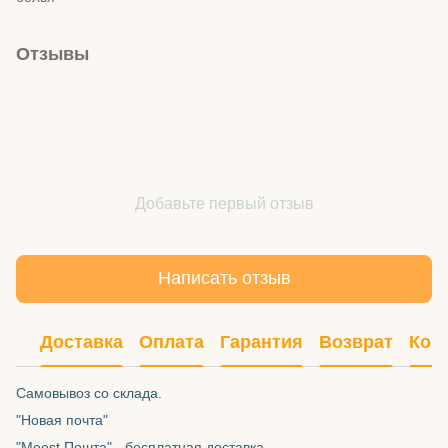
Отзывы
Добавьте первый отзыв
Написать отзыв
Доставка
Оплата
Гарантия
Возврат
Кон
Самовывоз со склада.
"Новая почта"
"Meest Пошта" - бесплатная доставка