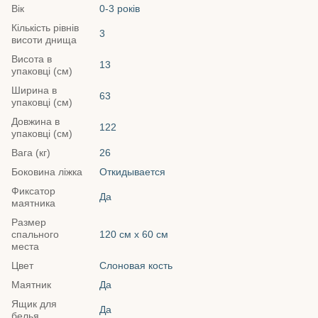
Вік
0-3 років
Кількість рівнів
3
висоти днища
Висота в
13
упаковці (см)
Ширина в
63
упаковці (см)
Довжина в
122
упаковці (см)
Вага (кг)
26
Боковина ліжка
Откидывается
Фиксатор
Да
маятника
Размер
спального
120 см х 60 см
места
Цвет
Слоновая кость
Маятник
Да
Ящик для
Да
белья