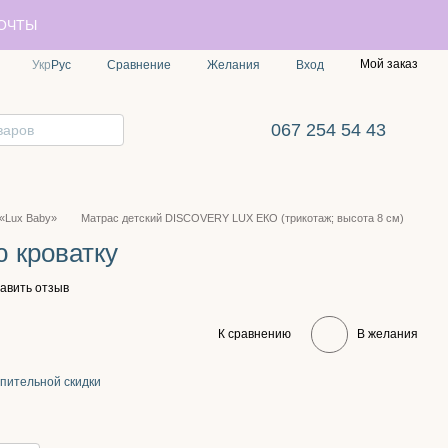
ПОЧТЫ
Мой заказ
Сравнение
Укр
Рус
Желания
Вход
067 254 54 43
«Lux Baby»
Матрас детский DISСOVERY LUX ЕКО (трикотаж; высота 8 см)
ю кроватку
авить отзыв
К сравнению
В желания
пительной скидки