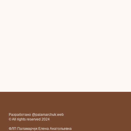
Разработано @palamarchuk.web
© All rights reserved 2024
ФЛП Паламарчук Елена Анатольевна