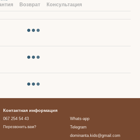
антия
Возврат
Консультация
Контактная информация
067 254 54 43
Whats-app
Telegram
Перезвонить вам?
dominanta.kids@gmail.com