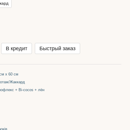
кард
В кредит
Быстрый заказ
см х 60 см
котаж/Жаккард
офлекс + Bi-cocos + лён
років