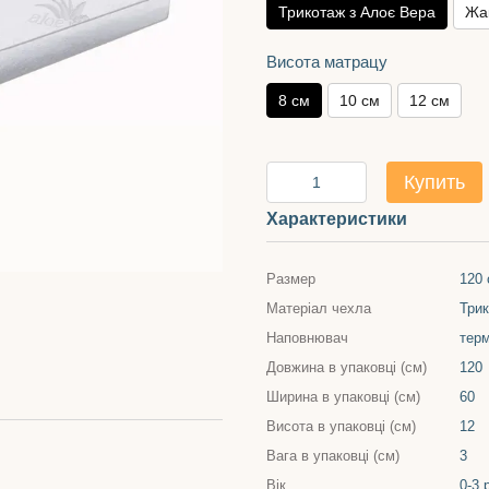
Трикотаж з Алоє Вера
Жа
Висота матрацу
8 см
10 см
12 см
Купить
Характеристики
Размер
120 
Матеріал чехла
Три
Наповнювач
терм
Довжина в упаковці (см)
120
Ширина в упаковці (см)
60
Висота в упаковці (см)
12
Вага в упаковці (см)
3
Вік
0-3 