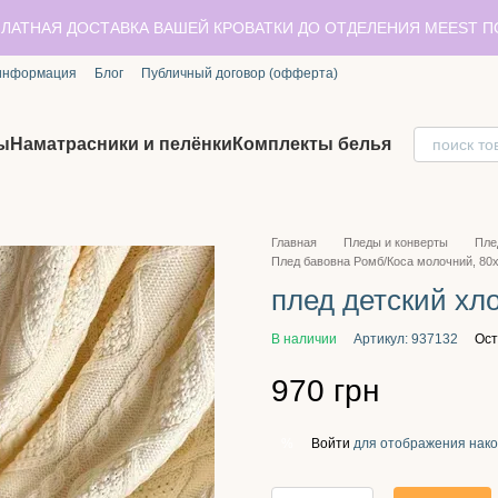
ЛАТНАЯ ДОСТАВКА ВАШЕЙ КРОВАТКИ ДО ОТДЕЛЕНИЯ MEEST 
 информация
Блог
Публичный договор (офферта)
ы
Наматрасники и пелёнки
Комплекты белья
Главная
Пледы и конверты
Пле
Плед бавовна Ромб/Коса молочний, 80х
плед детский хл
В наличии
Артикул: 937132
Ост
970 грн
Войти
для отображения нако
%