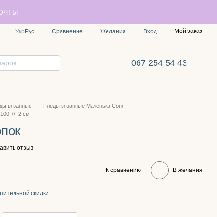
ПОЧТЫ
Мой заказ
Сравнение
Укр
Рус
Желания
Вход
067 254 54 43
ды вязанные
Пледы вязанные Маленька Соня
100 +/- 2 см
опок
авить отзыв
К сравнению
В желания
пительной скидки