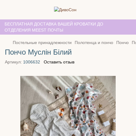
БЕСПЛАТНАЯ ДОСТАВКА ВАШЕЙ КРОВАТКИ ДО
ОТДЕЛЕНИЯ MEEST ПОЧТЫ
Постельные принадлежности
Полотенца и пончо
Пончо
П
Пончо Муслін Білий
Артикул:
1006632
Оставить отзыв