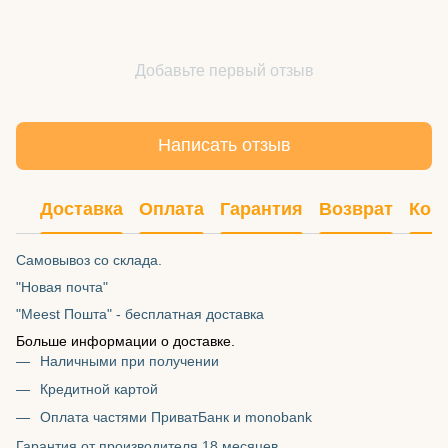
Добавьте первый отзыв
Написать отзыв
Доставка
Оплата
Гарантия
Возврат
Кон
Самовывоз со склада.
"Новая почта"
"Meest Пошта" - бесплатная доставка
Больше информации о доставке.
Наличными при получении
Кредитной картой
Оплата частями ПриватБанк и monobank
Гарантия от производителя 18 месяцев