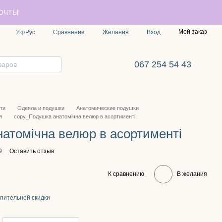
ПОЧТЫ
Мой заказ
Сравнение
Укр
Рус
Желания
Вход
067 254 54 43
ти
Одеяла и подушки
Анатомические подушки
я
copy_Подушка анатомічна велюр в асортименті
атомічна велюр в асортименті
9
Оставить отзыв
К сравнению
В желания
пительной скидки