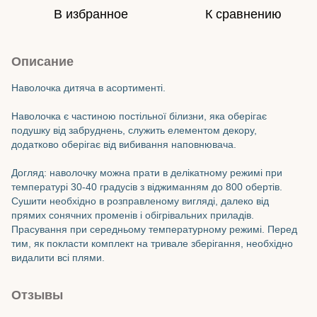
В избранное
К сравнению
Описание
Наволочка дитяча в асортименті.
Наволочка є частиною постільної білизни, яка оберігає
подушку від забруднень, служить елементом декору,
додатково оберігає від вибивання наповнювача.
Догляд: наволочку можна прати в делікатному режимі при
температурі 30-40 градусів з віджиманням до 800 обертів.
Сушити необхідно в розправленому вигляді, далеко від
прямих сонячних променів і обігрівальних приладів.
Прасування при середньому температурному режимі. Перед
тим, як покласти комплект на тривале зберігання, необхідно
видалити всі плями.
Отзывы