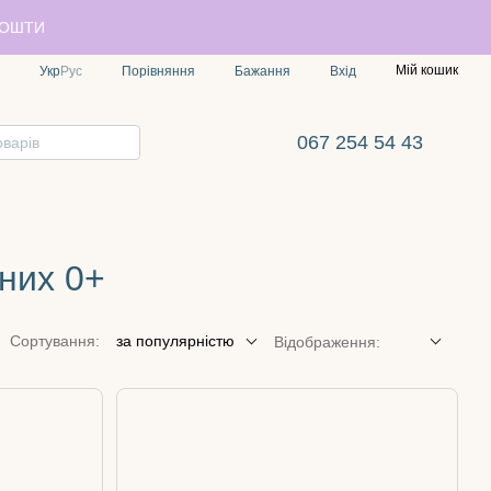
ПОШТИ
Мій кошик
Порівняння
Укр
Рус
Бажання
Вхід
067 254 54 43
них 0+
Сортування:
за популярністю
Відображення: