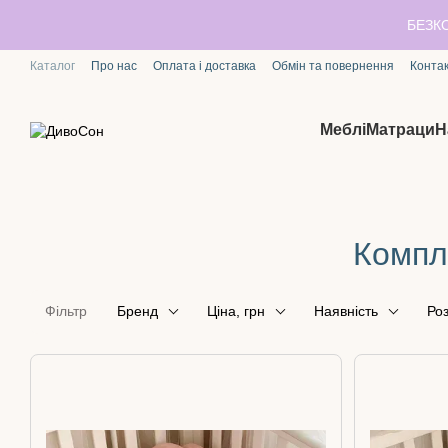
Перейти до основного контенту
БЕЗК
Каталог
Про нас
Оплата і доставка
Обмін та повернення
Конта
Меблі
Матраци
Н
Компл
Фільтр
Бренд
Ціна, грн
Наявність
Роз