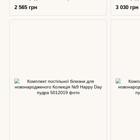
Dream Слоник
Хмаринки б
2 565 грн
3 030 грн