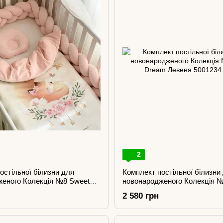
2
остільної білизни для
Комплект постільної білизни
женого Колекція №8 Sweet
новонародженого Колекція 
ичка
Dream Левеня
2 580 грн