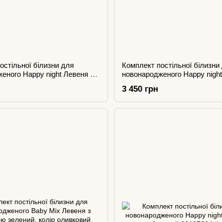
остільної білизни для
Комплект постільної білизни
еного Happy night Левеня з
новонародженого Happy nigh
синій
вусаті сірі
3 450 грн