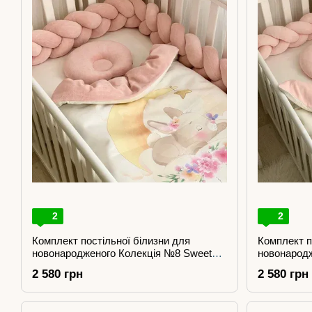
2
2
Комплект постільної білизни для
Комплект п
новонародженого Колекція №8 Sweet
новонарод
Dream Зайчик
Dream Лис
2 580 грн
2 580 грн