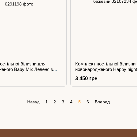
остільної білизни для
Комплект постільної білизни
еного Baby Mix Левеня з
новонародженого Happy night
елений, колір оливковий
бежевий
3 450 грн
Назад
1
2
3
4
5
6
Вперед