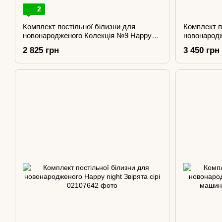
2
Комплект постільної білизни для
Комплект п
новонародженого Колекція №9 Happy
новонародж
Day пудра
пудрові
2 825 грн
3 450 грн