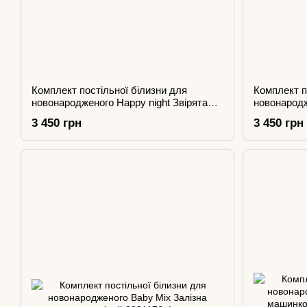
Комплект постільної білизни для
Комплект п
новонародженого Happy night Звірята
новонародж
сірі
машинкою 
3 450 грн
3 450 грн